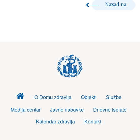
Nazad na
Dom
O Domu zdravlja
Objekti
Službe
zdravlja
Medija centar
Javne nabavke
Dnevne isplate
Kalendar zdravlja
Kontakt