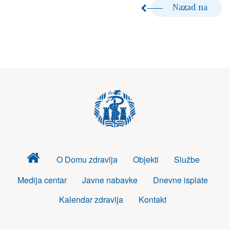
Nazad na
Dom
O Domu zdravlja
Objekti
Službe
zdravlja
Medija centar
Javne nabavke
Dnevne isplate
Kalendar zdravlja
Kontakt