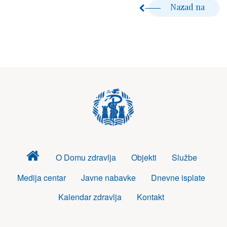
Nazad na
Dom
O Domu zdravlja
Objekti
Službe
zdravlja
Medija centar
Javne nabavke
Dnevne isplate
Kalendar zdravlja
Kontakt