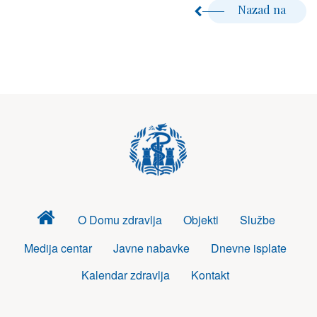
Nazad na
Dom
O Domu zdravlja
Objekti
Službe
zdravlja
Medija centar
Javne nabavke
Dnevne isplate
Kalendar zdravlja
Kontakt