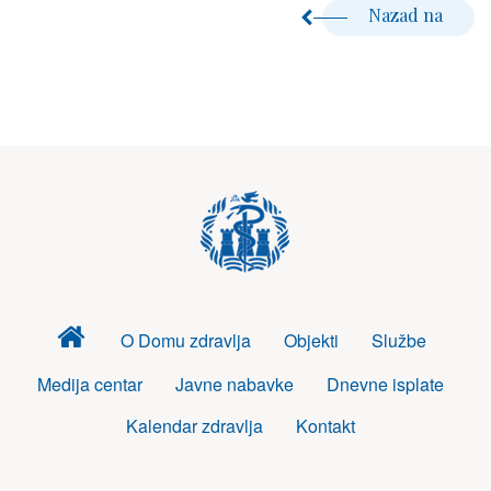
Nazad na
Dom
O Domu zdravlja
Objekti
Službe
zdravlja
Medija centar
Javne nabavke
Dnevne isplate
Kalendar zdravlja
Kontakt