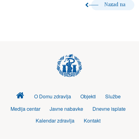
Nazad na
Dom
O Domu zdravlja
Objekti
Službe
zdravlja
Medija centar
Javne nabavke
Dnevne isplate
Kalendar zdravlja
Kontakt