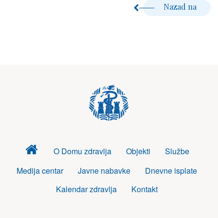
Nazad na
Dom
O Domu zdravlja
Objekti
Službe
zdravlja
Medija centar
Javne nabavke
Dnevne isplate
Kalendar zdravlja
Kontakt