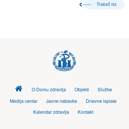
Nazad na
Dom
O Domu zdravlja
Objekti
Službe
zdravlja
Medija centar
Javne nabavke
Dnevne isplate
Kalendar zdravlja
Kontakt