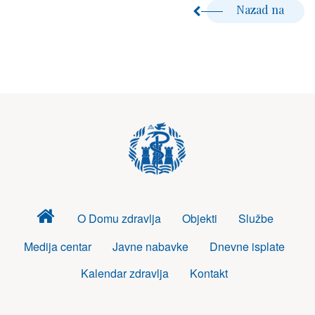
Nazad na
Dom
O Domu zdravlja
Objekti
Službe
zdravlja
Medija centar
Javne nabavke
Dnevne isplate
Kalendar zdravlja
Kontakt