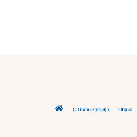
Dom
O Domu zdravlja
Objekti
zdravlja