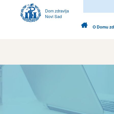
Dom zdravlja
Novi Sad
Dom
O Domu zdr
zdravlja