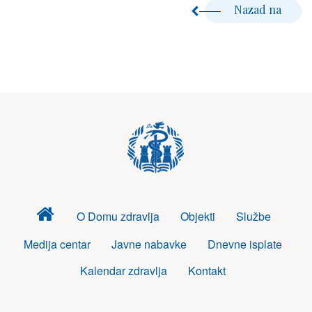
Nazad na
Dom
O Domu zdravlja
Objekti
Službe
zdravlja
Medija centar
Javne nabavke
Dnevne isplate
Kalendar zdravlja
Kontakt