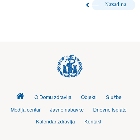
Nazad na
Dom
O Domu zdravlja
Objekti
Službe
zdravlja
Medija centar
Javne nabavke
Dnevne isplate
Kalendar zdravlja
Kontakt