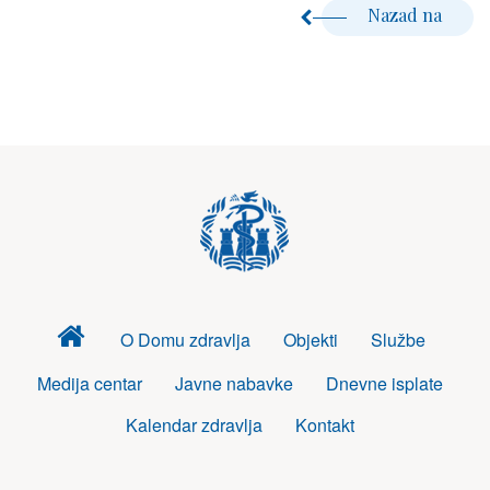
Nazad na
Dom
O Domu zdravlja
Objekti
Službe
zdravlja
Medija centar
Javne nabavke
Dnevne isplate
Kalendar zdravlja
Kontakt