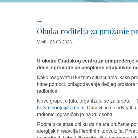
Obuka roditelja za pružanje p
Vesti | 22.06.2026.
U okviru Gradskog centra za unapređenje r
dece, sprovode se besplatne edukativne radi
Kako reagovati u kriznim situacijama, kako pr
hitne pomoći, prilagođavanje dečjeg prostora
radionice.
Nove grupe, u julu, organizuju se za sredu, 1. 
horvat.sonja@dzns.rs
. Časovi će se odvijati u
radionici ograničen je na 20 osoba.
Roditelji će imati priliku da nauče pružanje p
alergijskih reakcija i febrilnih konvulzija. P
povređenih i obolelih osoba. Blagovremeno del