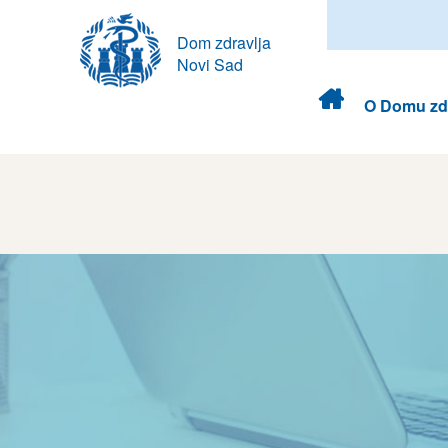
Dom zdravlja
Novi Sad
Dom
O Domu zdr
zdravlja