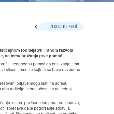
Nazad na Vesti
ticajnom roditeljstvu i ranom razvoju
ine, na temu pružanja prve pomoći.
pružiti neophodnu pomoć do pristizanja tima
a i slično, teme su kojima se bave navedene
teresovani prijave mogu slati na adresu
o oba roditelja, a broj učesnika na jednoj
raćanja, osipa, povišene temperature, padova,
vot i sprečava dalje pogoršanje zdravlja
ti život. Radionice se realizuju uz podršku