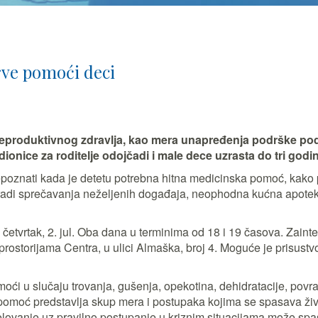
rve pomoći deci
eproduktivnog zdravlja, kao mera unapređenja podrške pods
onice za roditelje odojčadi i male dece uzrasta do tri god
epoznati kada je detetu potrebna hitna medicinska pomoć, kako 
 radi sprečavanja neželjenih događaja, neophodna kućna apotek
i četvrtak, 2. jul. Oba dana u terminima od 18 i 19 časova. Zain
 prostorijama Centra, u ulici Almaška, broj 4. Moguće je prisustv
omoći u slučaju trovanja, gušenja, opekotina, dehidratacije, pov
rva pomoć predstavlja skup mera i postupaka kojima se spasava ži
ovanje uz pravilno postupanje u kriznim situacijama može spasi