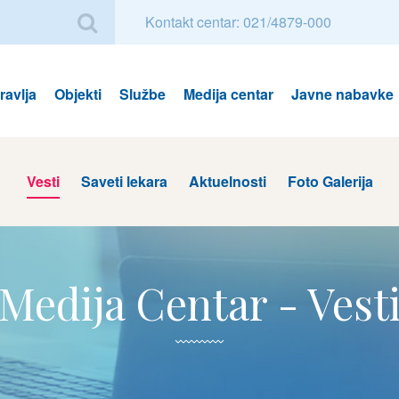
Kontakt centar: 021/4879-000
avlja
Objekti
Službe
Medija centar
Javne nabavke
Vesti
Saveti lekara
Aktuelnosti
Foto Galerija
Medija Centar - Vest