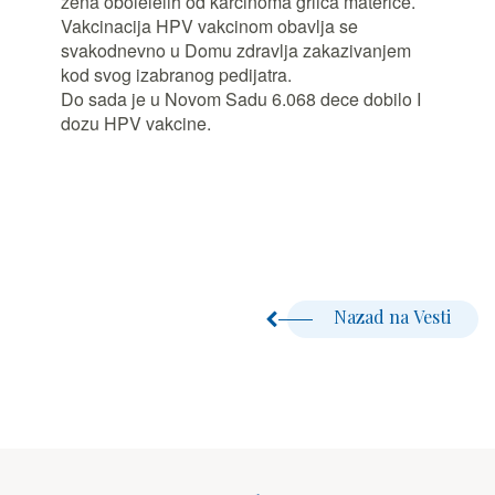
žena obolelelih od karcinoma grlića materice.
Vakcinacija HPV vakcinom obavlja se
svakodnevno u Domu zdravlja zakazivanjem
kod svog izabranog pedijatra.
Do sada je u Novom Sadu 6.068 dece dobilo I
dozu HPV vakcine.
Nazad na Vesti