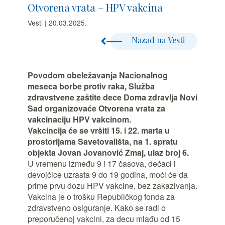
Otvorena vrata – HPV vakcina
Vesti | 20.03.2025.
Nazad na Vesti
Povodom obeležavanja Nacionalnog
meseca borbe protiv raka, Služba
zdravstvene zaštite dece Doma zdravlja Novi
Sad organizovaće Otvorena vrata za
vakcinaciju HPV vakcinom.
Vakcincija će se vršiti 15. i 22. marta u
prostorijama Savetovališta, na 1. spratu
objekta Jovan Jovanović Zmaj, ulaz broj 6.
U vremenu između 9 i 17 časova, dečaci i
devojčice uzrasta 9 do 19 godina, moći će da
prime prvu dozu HPV vakcine, bez zakazivanja.
Vakcina je o trošku Republičkog fonda za
zdravstveno osiguranje. Kako se radi o
preporučenoj vakcini, za decu mlađu od 15