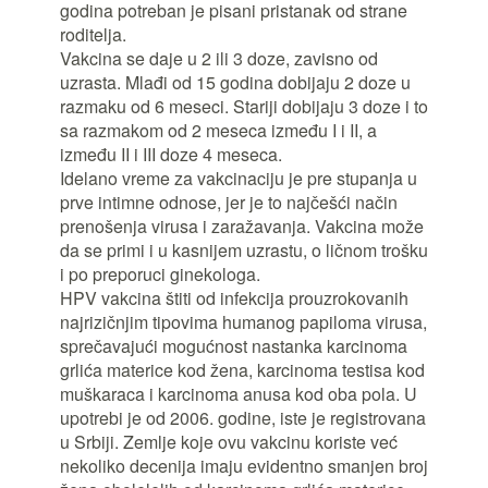
godina potreban je pisani pristanak od strane
roditelja.
Vakcina se daje u 2 ili 3 doze, zavisno od
uzrasta. Mlađi od 15 godina dobijaju 2 doze u
razmaku od 6 meseci. Stariji dobijaju 3 doze i to
sa razmakom od 2 meseca između I i II, a
između II i III doze 4 meseca.
Idelano vreme za vakcinaciju je pre stupanja u
prve intimne odnose, jer je to najčešći način
prenošenja virusa i zaražavanja. Vakcina može
da se primi i u kasnijem uzrastu, o ličnom trošku
i po preporuci ginekologa.
HPV vakcina štiti od infekcija prouzrokovanih
najrizičnjim tipovima humanog papiloma virusa,
sprečavajući mogućnost nastanka karcinoma
grlića materice kod žena, karcinoma testisa kod
muškaraca i karcinoma anusa kod oba pola. U
upotrebi je od 2006. godine, iste je registrovana
u Srbiji. Zemlje koje ovu vakcinu koriste već
nekoliko decenija imaju evidentno smanjen broj