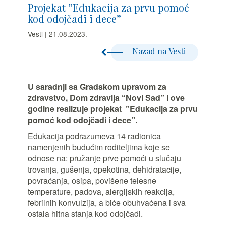
Projekat ”Edukacija za prvu pomoć
kod odojčadi i dece”
Vesti | 21.08.2023.
Nazad na Vesti
U saradnji sa Gradskom upravom za
zdravstvo, Dom zdravlja “Novi Sad” i ove
godine realizuje projekat ”Edukacija za prvu
pomoć kod odojčadi i dece”.
Edukacija podrazumeva 14 radionica
namenjenih budućim roditeljima koje se
odnose na: pružanje prve pomoći u slučaju
trovanja, gušenja, opekotina, dehidratacije,
povraćanja, osipa, povišene telesne
temperature, padova, alergijskih reakcija,
febrilnih konvulzija, a biće obuhvaćena i sva
ostala hitna stanja kod odojčadi.