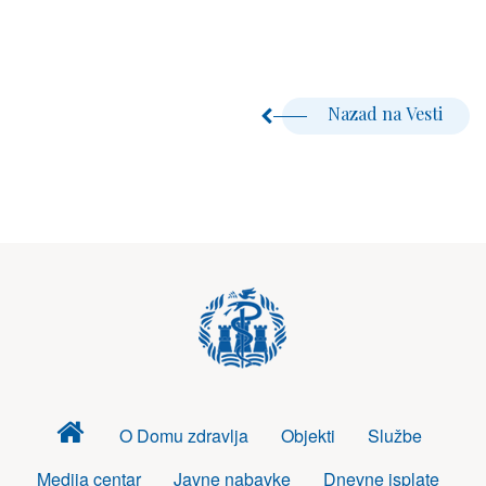
Nazad na Vesti
Dom
O Domu zdravlja
Objekti
Službe
zdravlja
Medija centar
Javne nabavke
Dnevne isplate