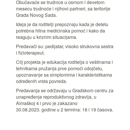
Obučavaće se trudnice u osmom i devetom
mesecu trudnoće i njihovi partneri, sa teritorije
Grada Novog Sada.
Ideja je da roditelji prepoznaju kada je detetu
potrebna hitna medicinska pomoć i kako da
reaguju u kriznim situacijama.
Predavači su: pedijatar, visoko strukovna sestra
i fizioterapeut.
Cilj projekta je edukacija roditelja o veštinama i
tehnikama pružanja prve pomoći odojčetu,
upoznavanje sa simptomima i karakteristikama
određenih vrsta povreda.
Predavanja se održavaju u Gradskom centru za
unapređenje reproduktivnog zdravlja, u
Almaškoj 4 i prvo je zakazano
30.08.2023. godine u 2 termina: 18 i 19 časova.