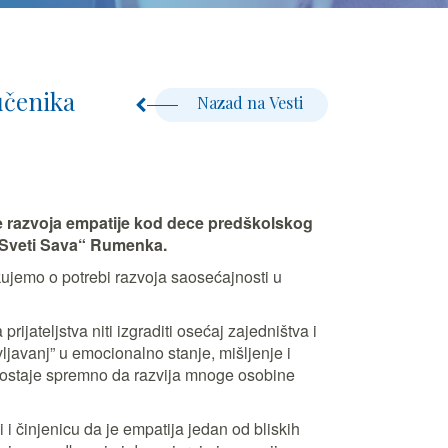
učenika
Nazad na Vesti
e razvoja empatije kod dece predškolskog
 „Sveti Sava“ Rumenka.
ujemo o potrebi razvoja saosećajnosti u
ateljstva niti izgraditi osećaj zajedništva i
javanj” u emocionalno stanje, mišljenje i
a postaje spremno da razvija mnoge osobine
i činjenicu da je empatija jedan od bliskih