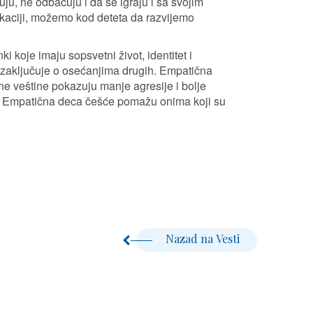
ju, ne odbacuju i da se igraju i sa svojim
ikaciji, možemo kod deteta da razvijemo
 koje imaju sopsvetni život, identitet i
 zaključuje o osećanjima drugih. Empatična
ne veštine pokazuju manje agresije i bolje
ra. Empatična deca češće pomažu onima koji su
Nazad na Vesti