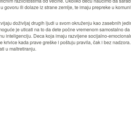
ifičnim različitostima od većine. Ukoliko decu naučimo da sarađu
u govoru ili dolaze iz strane zemlje, te imaju prepreke u komun
jaju doživljaj drugih ljudi u svom okruženju kao zasebnih jedinki
moguće je uticati na to da dete počne vremenom samostalno da
nu inteligenciju. Deca koja imaju razvijene socijalno-emocional
 krivice kada prave greške i poštuju pravila, čak i bez nadzo
ti u maltretiranju.