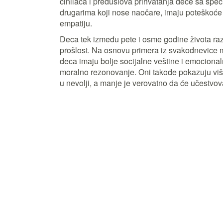
činilaca i preduslova prihvatanja dece sa spec
drugarima koji nose naočare, imaju poteškoće 
empatiju.
Deca tek između pete i osme godine života razvi
prošlost. Na osnovu primera iz svakodnevice 
deca imaju bolje socijalne veštine i emocional
moralno rezonovanje. Oni takođe pokazuju više
u nevolji, a manje je verovatno da će učestvova