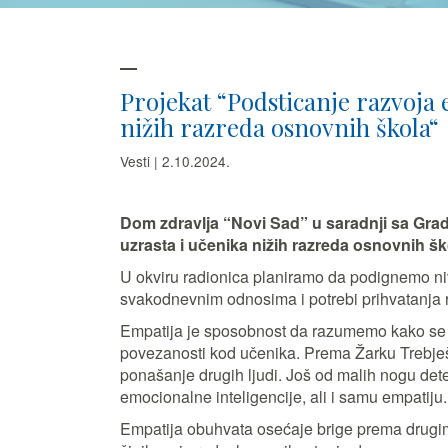
Projekat “Podsticanje razvoja 
nižih razreda osnovnih škola“
Vesti | 2.10.2024.
Dom zdravlja “Novi Sad” u saradnji sa Gra
uzrasta i učenika nižih razreda osnovnih š
U okviru radionica planiramo da podignemo niv
svakodnevnim odnosima i potrebi prihvatanja r
Empatija je sposobnost da razumemo kako se dru
povezanosti kod učenika. Prema Žarku Trebješa
ponašanje drugih ljudi. Još od malih nogu det
emocionalne inteligencije, ali i samu empatiju.
Empatija obuhvata osećaje brige prema drugima,