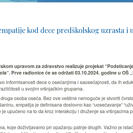
empatije kod dece predškolskog uzrasta i 
dskom upravom za zdravstvo realizuje projekat “Podsticanj
kola“. Prve radionice će se održati 03.10.2024. godine u OŠ
o informisanosti dece o osećanjima i saosećajnosti, da ih eduk
azličitosti u svojim vršnjačkim grupama.
ga osoba oseća. Bez ove veštine nemoguće je stvoriti čvrsta prij
ninu, empatija je definisana doslovno kao “uosećavanje” “uživl
e je upućeno na to da kroz interakciju i druženje sa vršnjacim
 koje doživljavamo pri opažanju patnje drugih. Važno je istaći 