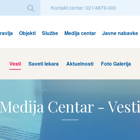
Kontakt centar: 021/4879-000
avlja
Objekti
Službe
Medija centar
Javne nabavke
Vesti
Saveti lekara
Aktuelnosti
Foto Galerija
Medija Centar - Vest