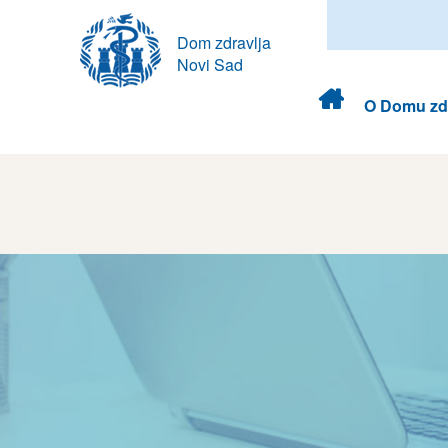
Dom zdravlja
Novi Sad
Dom
O Domu zdr
zdravlja