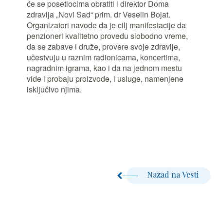
će se posetiocima obratiti i direktor Doma
zdravlja „Novi Sad“ prim. dr Veselin Bojat.
Organizatori navode da je cilj manifestacije da
penzioneri kvalitetno provedu slobodno vreme,
da se zabave i druže, provere svoje zdravlje,
učestvuju u raznim radionicama, koncertima,
nagradnim igrama, kao i da na jednom mestu
vide i probaju proizvode, i usluge, namenjene
isključivo njima.
Nazad na Vesti