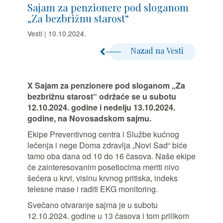
Sajam za penzionere pod sloganom
„Za bezbrižnu starost“
Vesti | 10.10.2024.
Nazad na Vesti
X Sajam za penzionere pod sloganom „Za
bezbrižnu starost“ održaće se u subotu
12.10.2024. godine i nedelju 13.10.2024.
godine, na Novosadskom sajmu.
Ekipe Preventivnog centra i Službe kućnog
lečenja i nege Doma zdravlja „Novi Sad“ biće
tamo oba dana od 10 do 16 časova. Naše ekipe
će zainteresovanim posetiocima meriti nivo
šećera u krvi, visinu krvnog pritiska, indeks
telesne mase i raditi EKG monitoring.
Svečano otvaranje sajma je u subotu
12.10.2024. godine u 13 časova i tom prilikom