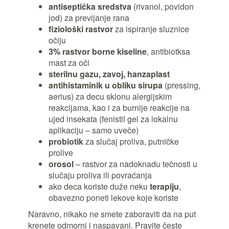
antiseptička sredstva
(rivanol, povidon
jod) za previjanje rana
fiziološki rastvor
za ispiranje sluznice
očiju
3% rastvor borne kiseline
, antibiotksa
mast za oči
sterilnu gazu, zavoj, hanzaplast
antihistaminik u obliku sirupa
(pressing,
aerius) za decu sklonu alergijskim
reakcijama, kao i za burnije reakcije na
ujed insekata (fenistil gel za lokalnu
aplikaciju – samo uveče)
probiotik
za slučaj proliva, putničke
prolive
orosol
– rastvor za nadoknadu tečnosti u
slučaju proliva ili povraćanja
ako deca koriste duže neku
terapiju
,
obavezno poneti lekove koje koriste
Naravno, nikako ne smete zaboraviti da na put
krenete odmorni i naspavani. Pravite česte