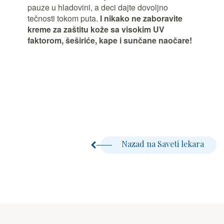
pauze u hladovini, a deci dajte dovoljno
tečnosti tokom puta.
I nikako ne zaboravite
kreme za zaštitu kože sa visokim UV
faktorom, šeširiće, kape i sunčane naočare!
Nazad na Saveti lekara