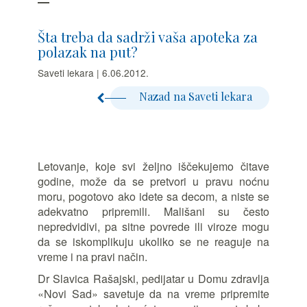
Šta treba da sadrži vaša apoteka za
polazak na put?
Saveti lekara | 6.06.2012.
Nazad na Saveti lekara
Letovanje, koje svi željno iščekujemo čitave
godine, može da se pretvori u pravu noćnu
moru, pogotovo ako idete sa decom, a niste se
adekvatno pripremili. Mališani su često
nepredvidivi, pa sitne povrede ili viroze mogu
da se iskomplikuju ukoliko se ne reaguje na
vreme i na pravi način.
Dr Slavica Rašajski, pedijatar u Domu zdravlja
«Novi Sad» savetuje da na vreme pripremite