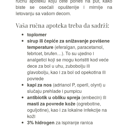
ručnu apoteku koju ćete poneti na put, kako
biste se osećali opuštenije i mirnije na
letovanju sa vašom decom.
Vaša ručna apoteka treba da sadrži:
toplomer
sirup ili čepiće za snižavanje povišene
temperature
(eferalgan, paracetamol,
febricet, brufen…). To su ujedno i
analgetici koji se mogu koristiti kod veće
dece za bol u uhu, zubobolju ili
glavobolju, kao i za bol od opekotina ili
povrede
kapi za nos
(adrianol P, operil, olynt) u
slučaju prehlade i pumpicu
antibiotik u obliku spreja
(embecin) ili
masti za povrede kože
(ogrebotine,
oguljotine), kao i za lokalne infekcije na
koži
3% hidrogen
za ispiranje ranica