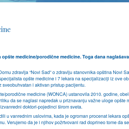
cine
ra opšte medicine/porodične medicine. Toga dana naglašav
 Domu zdravlja “Novi Sad” o zdravlju stanovnika opština Novi 
ecijalista opšte medicine i 7 lekara na specijalizaciji iz ove ob
 sveobuhvatan i aktivan pristup pacijentu.
šte/porodične medicine (WONCA) ustanovila 2010. godine, obel
iliku da se naglasi napredak u priznavanju važne uloge opšte 
 izvanredni doktori-pojedinci širom sveta.
 radili u vanrednim uslovima, kada je ogroman procenat lekara 
. Verujemo da je i njihov požrtvovani rad doprineo tome da se