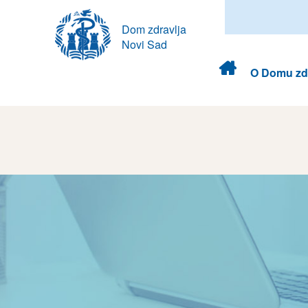
Dom zdravlja
Novi Sad
Dom
O Domu zdr
zdravlja