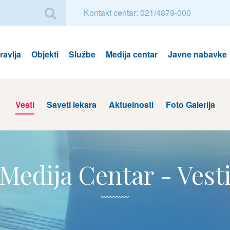
Kontakt centar: 021/4879-000
avlja
Objekti
Službe
Medija centar
Javne nabavke
Vesti
Saveti lekara
Aktuelnosti
Foto Galerija
Medija Centar - Vest