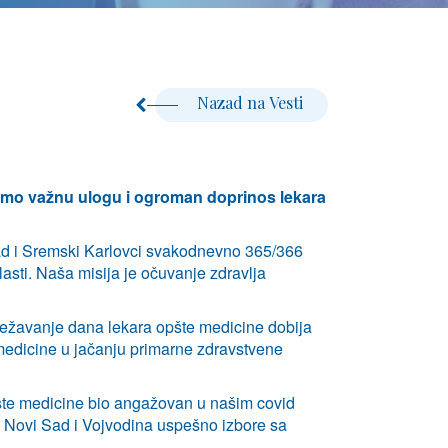
Nazad na Vesti
amo važnu ulogu i ogroman doprinos lekara
Sad i Sremski Karlovci svakodnevno 365/366
lasti. Naša misija je očuvanje zdravlja
ežavanje dana lekara opšte medicine dobija
medicine u jačanju primarne zdravstvene
opšte medicine bio angažovan u našim covid
 Novi Sad i Vojvodina uspešno izbore sa