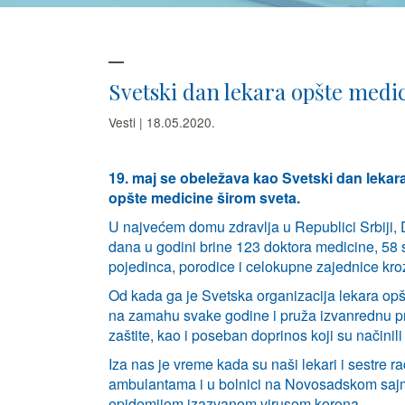
Svetski dan lekara opšte medi
Vesti | 18.05.2020.
19. maj se obeležava kao Svetski dan leka
opšte medicine širom sveta.
U najvećem domu zdravlja u Republici Srbiji,
dana u godini brine 123 doktora medicine, 58 sp
pojedinca, porodice i celokupne zajednice kroz
Od kada ga je Svetska organizacija lekara op
na zamahu svake godine i pruža izvanrednu pr
zaštite, kao i poseban doprinos koji su načinili
Iza nas je vreme kada su naši lekari i sestre
ambulantama i u bolnici na Novosadskom sajmu
epidemijom izazvanom virusom korona.