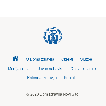
Dom
O Domu zdravlja
Objekti
Službe
zdravlja
Medija centar
Javne nabavke
Dnevne isplate
Kalendar zdravlja
Kontakt
© 2026 Dom zdravlja Novi Sad.