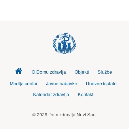
Dom
O Domu zdravlja
Objekti
Službe
zdravlja
Medija centar
Javne nabavke
Dnevne isplate
Kalendar zdravlja
Kontakt
© 2026 Dom zdravlja Novi Sad.