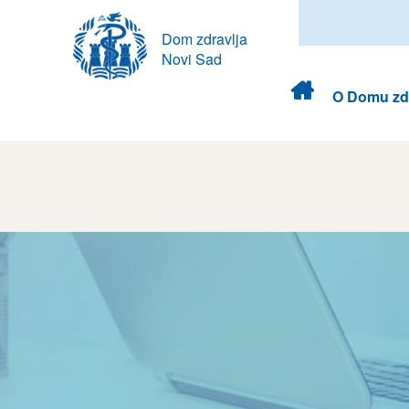
Dom zdravlja
Novi Sad
Dom
O Domu zdr
zdravlja