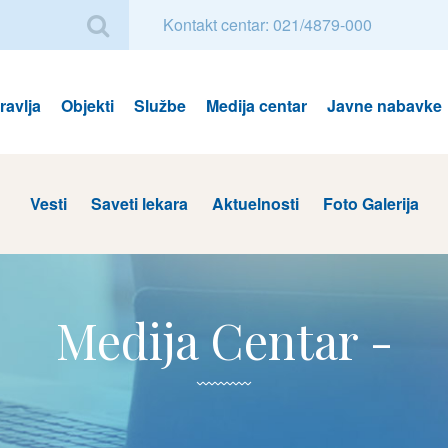
Kontakt centar: 021/4879-000
avlja
Objekti
Službe
Medija centar
Javne nabavke
Vesti
Saveti lekara
Aktuelnosti
Foto Galerija
Medija Centar -