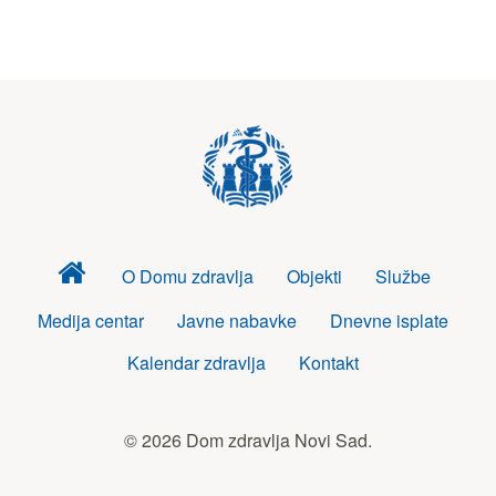
Dom
O Domu zdravlja
Objekti
Službe
zdravlja
Medija centar
Javne nabavke
Dnevne isplate
Kalendar zdravlja
Kontakt
© 2026 Dom zdravlja Novi Sad.