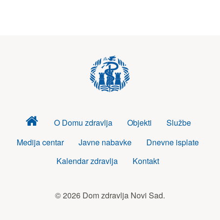
Dom
O Domu zdravlja
Objekti
Službe
zdravlja
Medija centar
Javne nabavke
Dnevne isplate
Kalendar zdravlja
Kontakt
© 2026 Dom zdravlja Novi Sad.