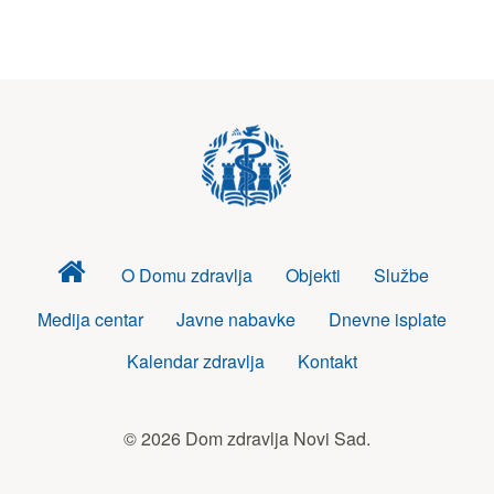
Dom
O Domu zdravlja
Objekti
Službe
zdravlja
Medija centar
Javne nabavke
Dnevne isplate
Kalendar zdravlja
Kontakt
© 2026 Dom zdravlja Novi Sad.