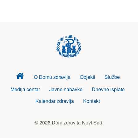
Dom
O Domu zdravlja
Objekti
Službe
zdravlja
Medija centar
Javne nabavke
Dnevne isplate
Kalendar zdravlja
Kontakt
© 2026 Dom zdravlja Novi Sad.