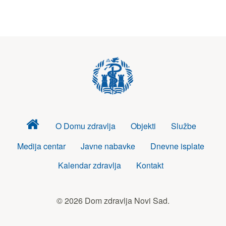
Dom
O Domu zdravlja
Objekti
Službe
zdravlja
Medija centar
Javne nabavke
Dnevne isplate
Kalendar zdravlja
Kontakt
© 2026 Dom zdravlja Novi Sad.