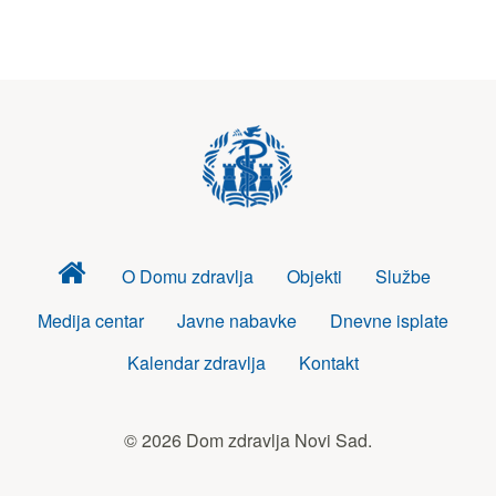
Dom
O Domu zdravlja
Objekti
Službe
zdravlja
Medija centar
Javne nabavke
Dnevne isplate
Kalendar zdravlja
Kontakt
© 2026 Dom zdravlja Novi Sad.