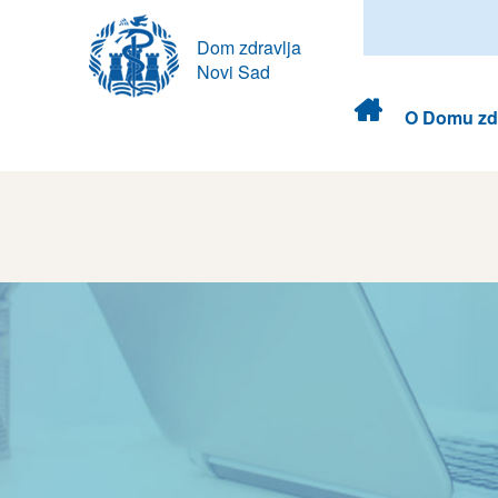
Dom zdravlja
Novi Sad
Dom
O Domu zdr
zdravlja