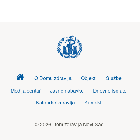
Dom
O Domu zdravlja
Objekti
Službe
zdravlja
Medija centar
Javne nabavke
Dnevne isplate
Kalendar zdravlja
Kontakt
© 2026 Dom zdravlja Novi Sad.