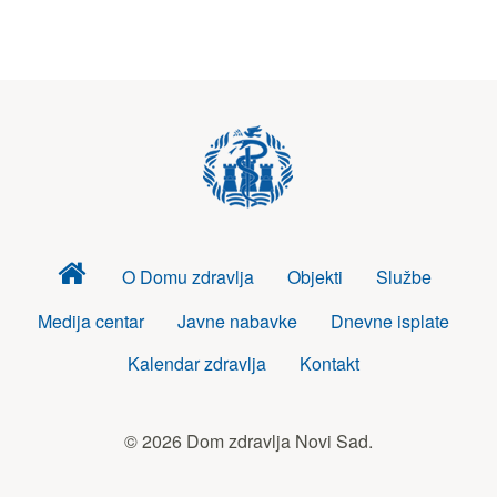
Dom
O Domu zdravlja
Objekti
Službe
zdravlja
Medija centar
Javne nabavke
Dnevne isplate
Kalendar zdravlja
Kontakt
© 2026 Dom zdravlja Novi Sad.