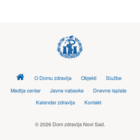
Dom
O Domu zdravlja
Objekti
Službe
zdravlja
Medija centar
Javne nabavke
Dnevne isplate
Kalendar zdravlja
Kontakt
© 2026 Dom zdravlja Novi Sad.