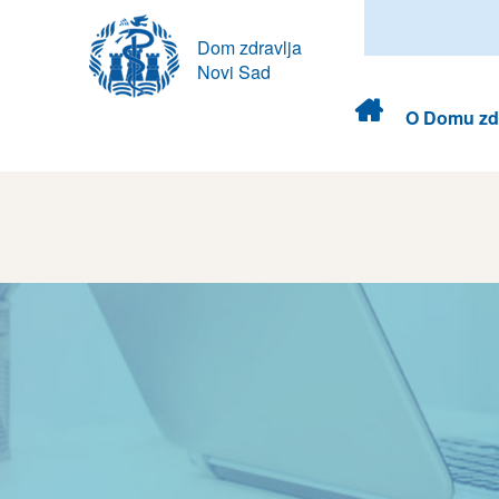
Dom zdravlja
Novi Sad
Dom
O Domu zdr
zdravlja