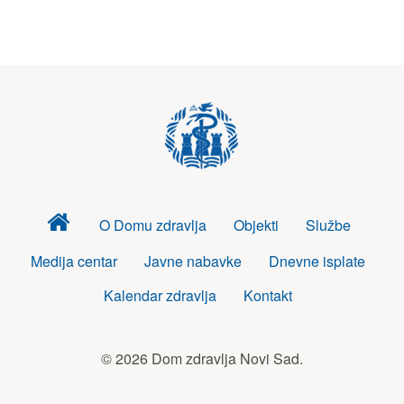
Dom
O Domu zdravlja
Objekti
Službe
zdravlja
Medija centar
Javne nabavke
Dnevne isplate
Kalendar zdravlja
Kontakt
© 2026 Dom zdravlja Novi Sad.