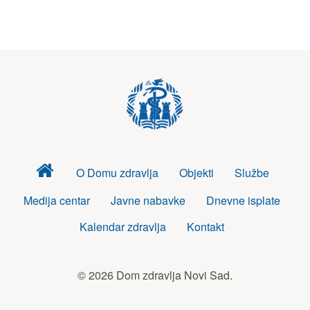
Dom
O Domu zdravlja
Objekti
Službe
zdravlja
Medija centar
Javne nabavke
Dnevne isplate
Kalendar zdravlja
Kontakt
© 2026 Dom zdravlja Novi Sad.