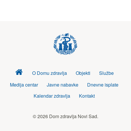
Dom
O Domu zdravlja
Objekti
Službe
zdravlja
Medija centar
Javne nabavke
Dnevne isplate
Kalendar zdravlja
Kontakt
© 2026 Dom zdravlja Novi Sad.