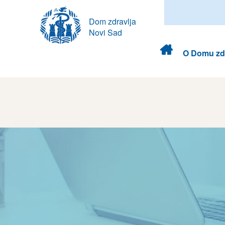
Dom zdravlja
Novi Sad
Dom
O Domu zdr
zdravlja