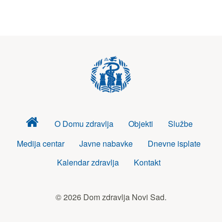
Dom
O Domu zdravlja
Objekti
Službe
zdravlja
Medija centar
Javne nabavke
Dnevne isplate
Kalendar zdravlja
Kontakt
© 2026 Dom zdravlja Novi Sad.