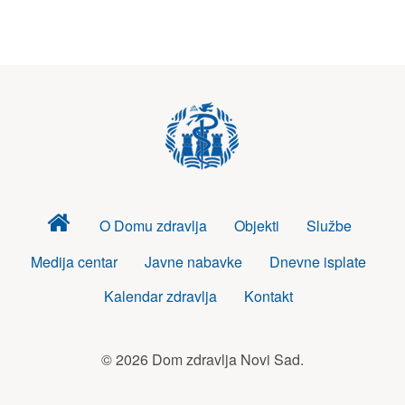
Dom
O Domu zdravlja
Objekti
Službe
zdravlja
Medija centar
Javne nabavke
Dnevne isplate
Kalendar zdravlja
Kontakt
© 2026 Dom zdravlja Novi Sad.