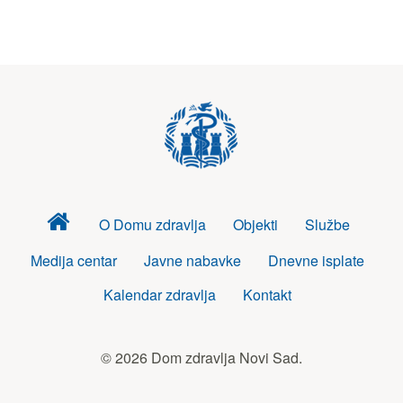
Dom
O Domu zdravlja
Objekti
Službe
zdravlja
Medija centar
Javne nabavke
Dnevne isplate
Kalendar zdravlja
Kontakt
© 2026 Dom zdravlja Novi Sad.