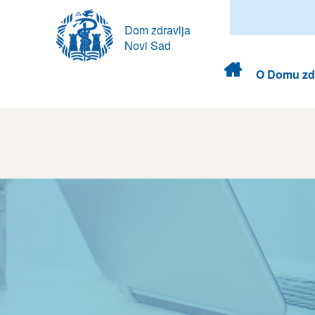
Dom zdravlja
Novi Sad
Dom
O Domu zdr
zdravlja