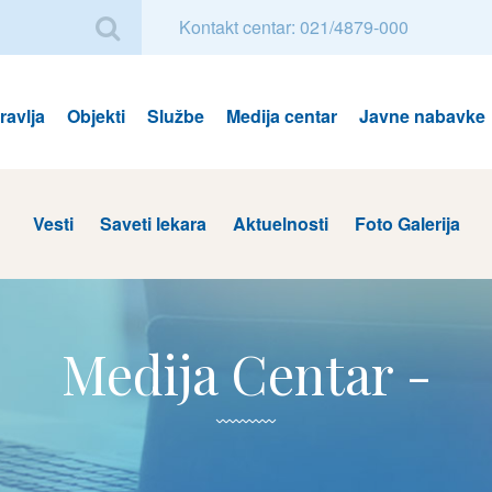
Kontakt centar: 021/4879-000
avlja
Objekti
Službe
Medija centar
Javne nabavke
Vesti
Saveti lekara
Aktuelnosti
Foto Galerija
Medija Centar -