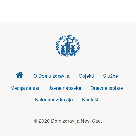
Dom
O Domu zdravlja
Objekti
Službe
zdravlja
Medija centar
Javne nabavke
Dnevne isplate
Kalendar zdravlja
Kontakt
© 2026 Dom zdravlja Novi Sad.