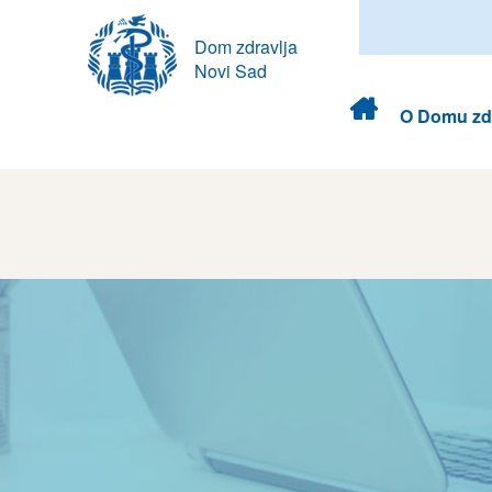
Dom zdravlja
Novi Sad
Dom
O Domu zdr
zdravlja