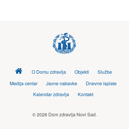
Dom
O Domu zdravlja
Objekti
Službe
zdravlja
Medija centar
Javne nabavke
Dnevne isplate
Kalendar zdravlja
Kontakt
© 2026 Dom zdravlja Novi Sad.