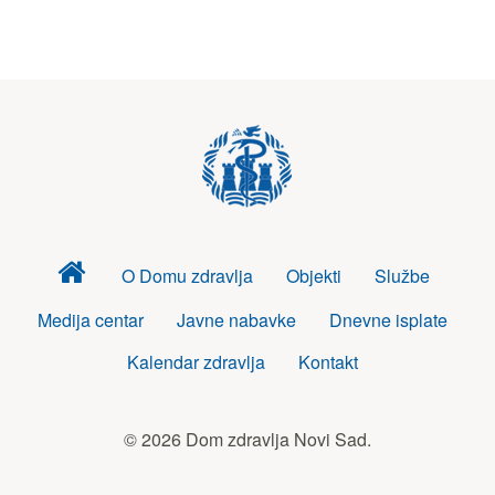
Dom
O Domu zdravlja
Objekti
Službe
zdravlja
Medija centar
Javne nabavke
Dnevne isplate
Kalendar zdravlja
Kontakt
© 2026 Dom zdravlja Novi Sad.