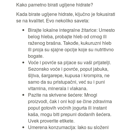
Kako pametno birati ugljene hidrate?
Kada birate ugljene hidrate, ključno je fokusirati
se na kvalitet. Evo nekoliko saveta:
Birajte lokalne integralne žitarice: Umesto
belog hleba, probajte hleb od crnog ili
raženog brašna. Takođe, kukuruzni hleb
ili proja su sjajne opcije koje su nutritivno
bogate.
Voće i povrće sa pijace su vaši prijatelji.
Sezonsko voće i povrće, poput jabuka,
šljiva, šargarepe, kupusa i krompira, ne
samo da su pristupačni, već su i puni
vitamina, minerala i vlakana.
Pazite na skrivene šećere: Mnogi
proizvodi, čak i oni koji se čine zdravima
poput gotovih voćnih jogurta ili instant
kaša, mogu biti prepuni dodanih šećera.
Uvek proverite etikete.
Umerena konzumacija: Iako su složeni