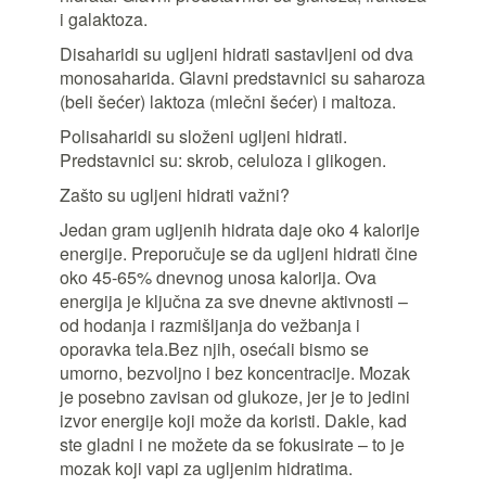
i galaktoza.
Disaharidi su ugljeni hidrati sastavljeni od dva
monosaharida. Glavni predstavnici su saharoza
(beli šećer) laktoza (mlečni šećer) i maltoza.
Polisaharidi su složeni ugljeni hidrati.
Predstavnici su: skrob, celuloza i glikogen.
Zašto su ugljeni hidrati važni?
Jedan gram ugljenih hidrata daje oko 4 kalorije
energije. Preporučuje se da ugljeni hidrati čine
oko 45-65% dnevnog unosa kalorija. Ova
energija je ključna za sve dnevne aktivnosti –
od hodanja i razmišljanja do vežbanja i
oporavka tela.Bez njih, osećali bismo se
umorno, bezvoljno i bez koncentracije. Mozak
je posebno zavisan od glukoze, jer je to jedini
izvor energije koji može da koristi. Dakle, kad
ste gladni i ne možete da se fokusirate – to je
mozak koji vapi za ugljenim hidratima.