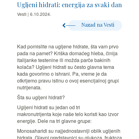
Ugljeni hidrati: energija za svaki dan
Vesti | 6.10.2024.
Nazad na Vesti
Kad pomislite na ugljene hidrate, šta vam prvo
pada na pamet? Kriška domaćeg hleba, činija
italijanke testenine ili možda parče bakinih
kolača? Ugljeni hidrati su često glavna tema
kada govorimo o ishrani. Pa, vreme je da
otkrijemo pravu istinu o ovoj esencijalnoj grupi
nutrijenata.
Šta su ugljeni hidrati?
Ugljeni hidrati su jedan od tri
makronutrijenta koje naše telo koristi kao izvor
energije. Dele na tri glavne grupe:
Monosaharidi su najjednostavniji oblik ugljenih
hidrata. Glavni predstavnici su glukoza, fruktoza