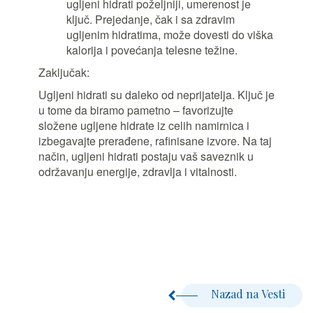
ugljeni hidrati poželjniji, umerenost je
ključ. Prejedanje, čak i sa zdravim
ugljenim hidratima, može dovesti do viška
kalorija i povećanja telesne težine.
Zaključak:
Ugljeni hidrati su daleko od neprijatelja. Ključ je
u tome da biramo pametno – favorizujte
složene ugljene hidrate iz celih namirnica i
izbegavajte prerađene, rafinisane izvore. Na taj
način, ugljeni hidrati postaju vaš saveznik u
održavanju energije, zdravlja i vitalnosti.
Nazad na Vesti