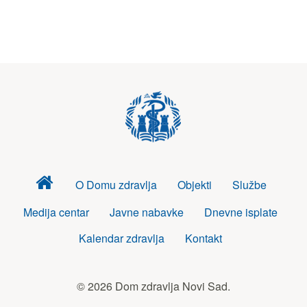
Dom
O Domu zdravlja
Objekti
Službe
zdravlja
Medija centar
Javne nabavke
Dnevne isplate
Kalendar zdravlja
Kontakt
© 2026 Dom zdravlja Novi Sad.