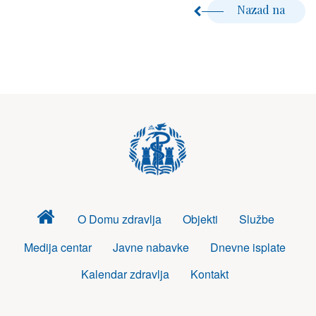
Nazad na
Dom
O Domu zdravlja
Objekti
Službe
zdravlja
Medija centar
Javne nabavke
Dnevne isplate
Kalendar zdravlja
Kontakt