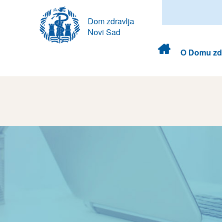
Dom zdravlja
Novi Sad
Dom
O Domu zdr
zdravlja