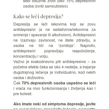
sebi oduzme život (oko 15% depresivnih
osoba izvrši samoubistvo)
Kako se leči depresija?
Depresija se leči lekovima koji se zovu
antidepresivi (a ne sedativima/lekovima za
smirenje i spavanje ili alkoholom). Antidepresivi
ne izazivaju zavisnost, ne štete zdravlju, a
osoba ne liči na “zombija”. Naprotiv,
antidepresivi popravljaju raspoloženje,
koncentraciju i volju.
Važno je svakodnevno piti antidepresive – za
početne efekte čeka se oko 4 nedelje, a trajanje
dugotrajnog lečenja je individualno, kod nekih
osoba i doživotno.
Čak
70% depresivnih osoba uspešno se leči
i vraća na nivo funkcionisanja i življenja kao i
pre bolesti.
Ako imate neki od simptoma depresije, javite