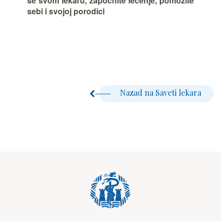
se svom lekaru, započnite lečenje, pomozite
sebi i svojoj porodici
Nazad na Saveti lekara