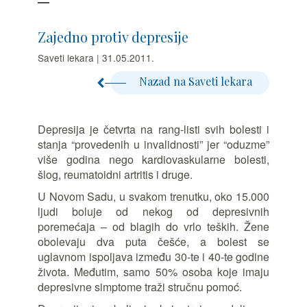
Zajedno protiv depresije
Saveti lekara | 31.05.2011.
Nazad na Saveti lekara
Depresija je četvrta na rang-listi svih bolesti i
stanja “provedenih u invalidnosti” jer “oduzme”
više godina nego kardiovaskularne bolesti,
šlog, reumatoidni artritis i druge.
U Novom Sadu, u svakom trenutku, oko 15.000
ljudi boluje od nekog od depresivnih
poremećaja – od blagih do vrlo teških. Žene
obolevaju dva puta češće, a bolest se
uglavnom ispoljava između 30-te i 40-te godine
života. Međutim, samo 50% osoba koje imaju
depresivne simptome traži stručnu pomoć.