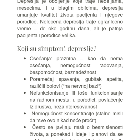
Depresija je oboljenje koje traje nedeljama,
mesecima. I u blagim oblicima, depresija
umanjuje kvalitet života pacijenta i njegove
porodice. Nelečena depresija traje ograničeno
vreme – do oko godinu dana, ali je patnja
pacijenta i porodice velika.
Koji su simptomi depresije?
Osećanja: praznina – kao da nema
osećanja, nemogućnost radovanja,
bespomoćnost, beznadežnost
Poremećaj spavanja, gubitak apetita,
različiti bolovi (“na nervnoj bazi”)
Nefunkcionisanje ili loše funkcionisanje
na radnom mestu, u porodici, povlačenje
iz društva, nezainteresovanost
Nemogućnost koncentracije (stalno misli
da “sve ovo nikad neće proći”)
Često se javljaju misli o besmislenosti
života, a ponekad i ideje i planovi da se